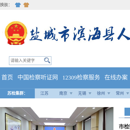
换肤：
首页
中国检察听证网
12309检察服务
在线办案
苏检集群：
江苏
南京
无锡
徐州
常州
市检