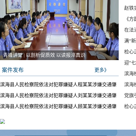
赵铁
《方
在法
满“
依法
检心
青锋讲堂 | 以剖析促质效 以读报淬真识
迎“
案件发布
更多》
滨海
滨海县人民检察院依法对犯罪嫌疑人程某某涉嫌交通肇
滨海
滨海县人民检察院依法对犯罪嫌疑人刘某某涉嫌交通肇
党旗
事案提起公诉
文三
滨海县人民检察院依法对犯罪嫌疑人顾某某涉嫌交通肇
检心
事案提起公诉
基层
事案提起公诉